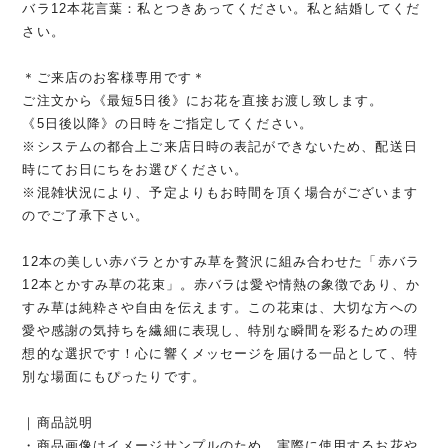
バラ12本花言葉：私とつきあってください。私と結婚してくだ
さい。
＊ご来店のお客様専用です＊
ご注文から《最短5日後》にお花を直接お渡し致します。
《5日後以降》の日時をご指定してください。
※システムの都合上ご来店日時の表記ができないため、配送日
時にてお日にちをお選びください。
※混雑状況により、予定よりもお時間を頂く場合がございます
のでご了承下さい。
12本の美しい赤バラとかすみ草を贅沢に組み合わせた「赤バラ
12本とかすみ草の花束」。赤バラは愛や情熱の象徴であり、か
すみ草は純粋さや自由を伝えます。この花束は、大切な方への
愛や感謝の気持ちを繊細に表現し、特別な瞬間を彩るための理
想的な選択です！心に響くメッセージを届ける一品として、特
別な場面にもぴったりです。
｜商品説明
・商品画像はイメージサンプルのため、実際に使用するお花や