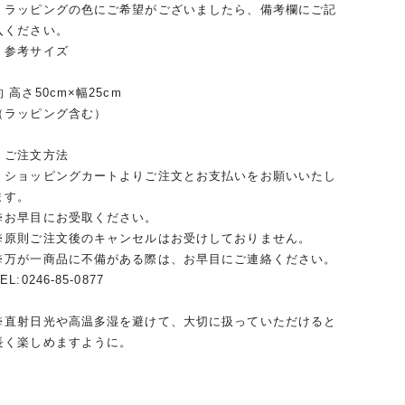
・ラッピングの色にご希望がございましたら、備考欄にご記
入ください。
｜参考サイズ
約 高さ50cm×幅25cm
（ラッピング含む）
｜ご注文方法
・ショッピングカートよりご注文とお支払いをお願いいたし
ます。
※お早目にお受取ください。
※原則ご注文後のキャンセルはお受けしておりません。
※万が一商品に不備がある際は、お早目にご連絡ください。
EL:0246-85-0877
※直射日光や高温多湿を避けて、大切に扱っていただけると
長く楽しめますように。