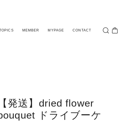
TOPICS
MEMBER
MYPAGE
CONTACT
【発送】dried flower
bouquet ドライブーケ