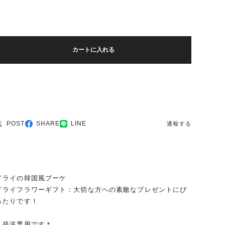
カートに入れる
POST
SHARE
LINE
通報する
ドライの韓国風ブーケ
ドライフラワーギフト：大切な方への素敵なプレゼントにぴ
ったりです！
＊発送専用です＊