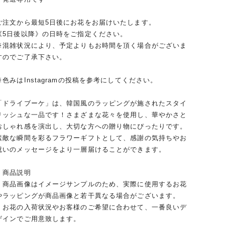
ご注文から最短5日後にお花をお届けいたします。
《5日後以降》の日時をご指定ください。
※混雑状況により、予定よりもお時間を頂く場合がございま
すのでご了承下さい。
※色みはInstagramの投稿を参考にしてください。
「ドライブーケ」は、韓国風のラッピングが施されたスタイ
リッシュな一品です！さまざまな花々を使用し、華やかさと
おしゃれ感を演出し、大切な方への贈り物にぴったりです。
素敵な瞬間を彩るフラワーギフトとして、感謝の気持ちやお
祝いのメッセージをより一層届けることができます。
｜商品説明
・商品画像はイメージサンプルのため、実際に使用するお花
やラッピングが商品画像と若干異なる場合がございます。
・お花の入荷状況やお客様のご希望に合わせて、一番良いデ
ザインでご用意致します。