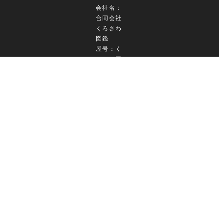
会社名：
合同会社
くろさわ
図鑑
屋号：く
ろさわ図
鑑
運営責任
者：黒澤
和重
郵便番
号：
971-
8162
所在地：
福島県い
わき市小
名浜花畑
町36-2
TEL：
0246-